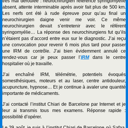
très mal déroulée : neurochirurgien référencé syringomyélie
absent, attente interminable après avoir fait plus de 500 km.
Les nerfs ont été à rude épreuve pour qu’au final un
neurochirurgien daigne venir me voir. Ce même
neurochirurgien devait s’entretenir avec le référent
syringomyélie… La réponse des neurochirurgiens fut qu’ils
n’étaient pas d’accord entre eux sur le diagnostic. J’ai reçu
une convocation pour revenir 6 mois plus tard pour passer
une IRM de contrôle. J’ai bien évidemment annulé ce
rendez-vous car je peux passer l’
IRM
dans le centre
hospitalier où je travaille.
J’ai enchaîné IRM, télémétrie, potentiels évoqués
somesthésiques, moteurs et au laser, centre antidouleur,
acupuncture, hypnose… Et je continue à avaler une quantité
importante de médicaments.
J’ai contacté l’institut Chiari de Barcelone par Internet et je
leur ai transmis tous mes examens. Réponse rapide :
possibilité d’opérer.
Le 29 août, je suis à l’institut Chiari de Barcelone où Safaa,