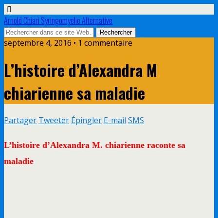
Arnold Chiari Syringomyelie Alternative
septembre 4, 2016 • 1 commentaire
L’histoire d’Alexandra M
chiarienne sa maladie
Partager
Tweeter
Épingler
E-mail
SMS
L’histoire d’Alexandra M. chiarienne raconte sa
maladie