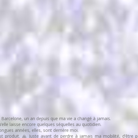
 Barcelone, un an depuis que ma vie a changé à jamais.
elle laisse encore quelques séquelles au quotidien.
ngues années, elles, sont derrière moi.
est produit. 🙏 Juste avant de perdre à jamais ma mobilité, d’être pa