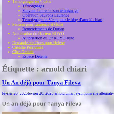
Témoignages en Vidéos
Témoignages
Sauvons Laurence son témoignage
Opération Sauvons Laurence
Témoignage de Sérap pour le blog d’arnold chiari
Pensées pour Laurence et Odile
Remerciements de Dorian
Autorisation du Docteur ROYO
Autorisation du Dr ROYO suite
Demandes de Dons pour Helene
Cherche Personnes
Clics Gratuits
Espace Détente
Étiquette :
arnold chiari
Un An déjà pour Tanya Fileva
février 20, 2025
février 20, 2025
arnold chiari syringomyélie alternati
Un an déjà pour Tanya Fileva