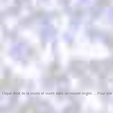
Clique droit de la souris et ouvrir dans un nouvel onglet……Pour voir l’