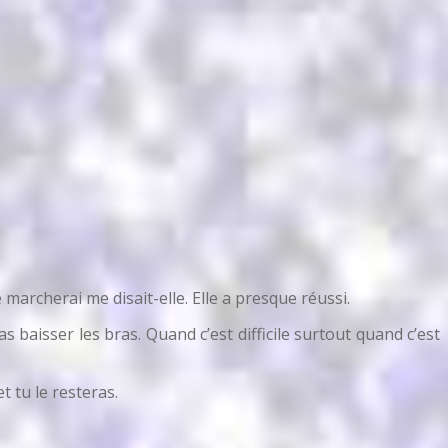
archerai me disait-elle. Elle a presque réussi.
 baisser les bras. Quand c’est difficile surtout quand c’est
 tu le resteras.