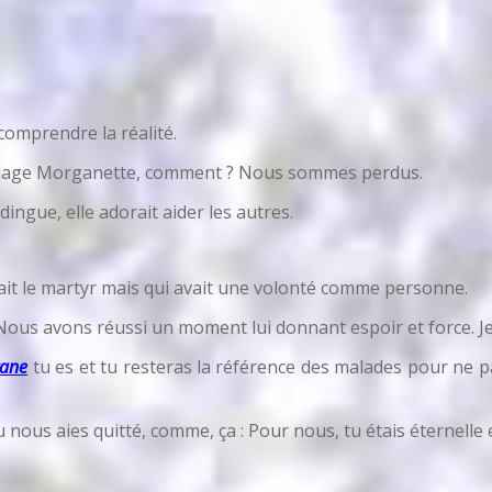
comprendre la réalité.
hommage Morganette, comment ? Nous sommes perdus.
ngue, elle adorait aider les autres.
rait le martyr mais qui avait une volonté comme personne.
Nous avons réussi un moment lui donnant espoir et force. Je m
ane
tu es et tu resteras la référence des malades pour ne pas
us aies quitté, comme, ça : Pour nous, tu étais éternelle et