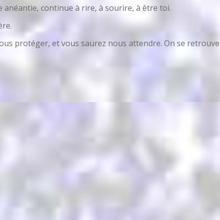
e anéantie, continue à rire, à sourire, à être toi.
ère.
ra nous protéger, et vous saurez nous attendre. On se retrou