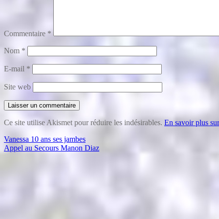
Commentaire
*
Nom
*
E-mail
*
Site web
Ce site utilise Akismet pour réduire les indésirables.
En savoir plus su
Navigation
Vanessa 10 ans ses jambes
Appel au Secours Manon Diaz
de
l’article