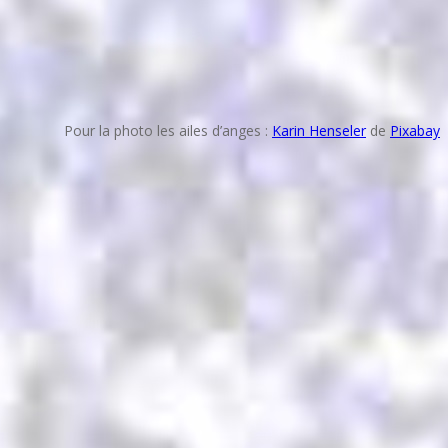
Pour la photo les ailes d’anges :
Karin Henseler
de
Pixabay