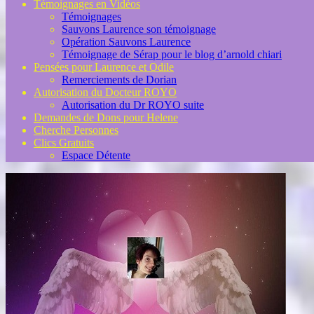
Témoignages en Vidéos
Témoignages
Sauvons Laurence son témoignage
Opération Sauvons Laurence
Témoignage de Sérap pour le blog d’arnold chiari
Pensées pour Laurence et Odile
Remerciements de Dorian
Autorisation du Docteur ROYO
Autorisation du Dr ROYO suite
Demandes de Dons pour Helene
Cherche Personnes
Clics Gratuits
Espace Détente