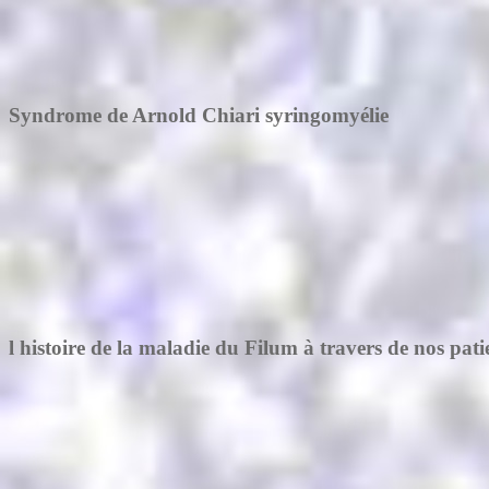
Syndrome de Arnold Chiari syringomyélie
l histoire de la maladie du Filum à travers de nos pati