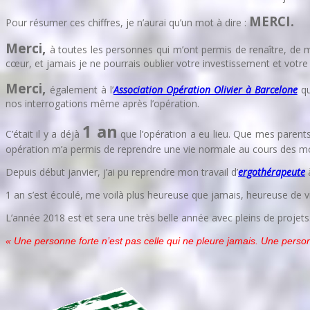
MERCI.
Pour résumer ces chiffres, je n’aurai qu’un mot à dire :
Merci,
à toutes les personnes qui m’ont permis de renaître, de 
cœur, et jamais je ne pourrais oublier votre investissement et votr
Merci,
également à l’
Association Opération Olivier à Barcelone
q
nos interrogations même après l’opération.
1 an
C’était il y a déjà
que l’opération a eu lieu. Que mes parents
opération m’a permis de reprendre une vie normale au cours des moi
Depuis début janvier, j’ai pu reprendre mon travail d’
ergothérapeute
à
1 an s’est écoulé, me voilà plus heureuse que jamais, heureuse de 
L’année 2018 est et sera une très belle année avec pleins de projets
« Une personne forte n’est pas celle qui ne pleure jamais. Une perso