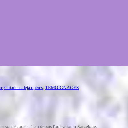
ve
Chiariens déjà opérés
,
TEMOIGNAGES
se sont écoulés, 1 an depuis l’opération à Barcelone.