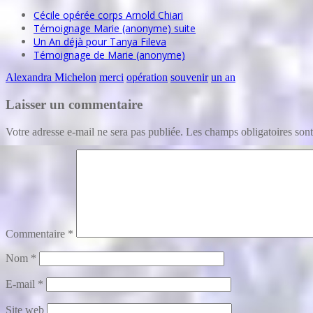
Cécile opérée corps Arnold Chiari
Témoignage Marie (anonyme) suite
Un An déjà pour Tanya Fileva
Témoignage de Marie (anonyme)
Alexandra Michelon
merci
opération
souvenir
un an
Laisser un commentaire
Votre adresse e-mail ne sera pas publiée.
Les champs obligatoires son
Commentaire
*
Nom
*
E-mail
*
Site web