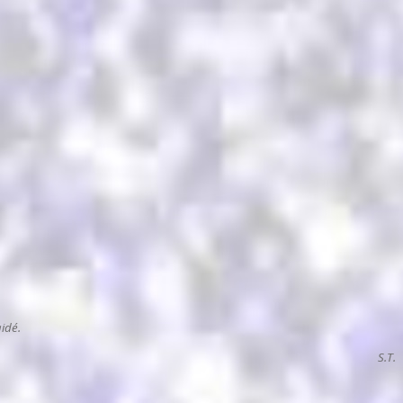
idé.
S.T.