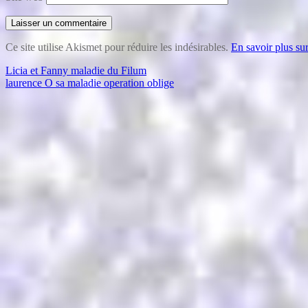
Ce site utilise Akismet pour réduire les indésirables.
En savoir plus su
Navigation
Licia et Fanny maladie du Filum
laurence O sa maladie operation oblige
de
l’article