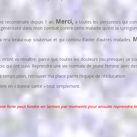
Merci,
me reconstruire depuis 1 an.
à toutes les personnes qui con
e générosité dans mon combat contre cette maladie qu’est la syringom
M
ui m’a beaucoup soutenue et qui continu d’aider d’autres malades.
 m’ont vu renaître, parce que toutes les douleurs (ou presque) se s
s qui ont suivi. Reprendre une vie normale de jeune femme avec des 
 temps plein, retrouver ma place parmi l’équipe de rééducation.
vivre en « bonne santé » tout simplement.
.
nne forte peut fondre en larmes par moments pour ensuite reprendre le