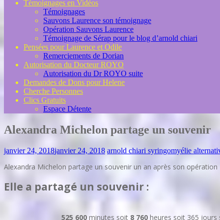
Témoignages en Vidéos
Témoignages
Sauvons Laurence son témoignage
Opération Sauvons Laurence
Témoignage de Sérap pour le blog d’arnold chiari
Pensées pour Laurence et Odile
Remerciements de Dorian
Autorisation du Docteur ROYO
Autorisation du Dr ROYO suite
Demandes de Dons pour Helene
Cherche Personnes
Clics Gratuits
Espace Détente
Alexandra Michelon partage un souvenir
janvier 24, 2018
janvier 24, 2018
arnold chiari syringomyélie alternati
Alexandra Michelon partage un souvenir un an après son opération
Elle a partagé un souvenir :
525 600
minutes soit
8 760
heures soit 365 jours 