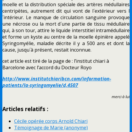
moelle et la distribution spéciale des artères médullaires
centripètes, autrement dit qui vont de l´extérieur vers l
´intérieur. Le manque de circulation sanguine provoque
une nécrose ou la mort d´une partie de tissu médullaire
qui, à son tour, attire le liquide interstitiel intramédullaire
et forme un kyste au centre de la moelle épinière appelé
Syringomyélie, maladie décrite il y a 500 ans et dont la
cause, jusqu´à présent, restait inconnue.
cet article est tiré de la page de : l’institut chiari à
Barcelone avec l’accord du Docteur Royo
http://www.institutchiaribcn.com/information-
patients/la-syringomyelie/d,4507
merci à lui
Articles relatifs :
Cécile opérée corps Arnold Chiari
Témoignage de Marie (anonyme)