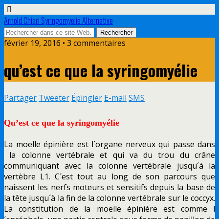
Arnold Chiari Syringomyelie Alternative
février 19, 2016 • 3 commentaires
qu’est ce que la syringomyélie
Partager
Tweeter
Épingler
E-mail
SMS
Qu’est ce que la syringomyélie
La moelle épinière est l´organe nerveux qui passe dans
la colonne vertébrale et qui va du trou du crâne
communiquant avec la colonne vertébrale jusqu´à la
vertèbre L1. C´est tout au long de son parcours que
naissent les nerfs moteurs et sensitifs depuis la base de
la tête jusqu´à la fin de la colonne vertébrale sur le coccyx.
La constitution de la moelle épinière est comme l